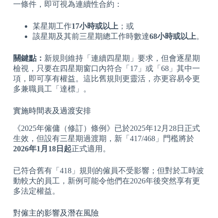
一條件，即可視為連續性合約：
某星期工作
17小時或以上
；或
該星期及其前三星期總工作時數達
68小時或以上
。
關鍵點：
新規則維持「連續四星期」要求，但會逐星期
檢視，只要在四星期窗口內符合「17」或「68」其中一
項，即可享有權益。這比舊規則更靈活，亦更容易令更
多兼職員工「達標」。
實施時間表及過渡安排
《2025年僱傭（修訂）條例》已於2025年12月28日正式
生效，但設有三星期過渡期，新「417/468」門檻將於
2026年1月18日起
正式適用。
已符合舊有「418」規則的僱員不受影響；但對於工時波
動較大的員工，新例可能令他們在2026年後突然享有更
多法定權益。
對僱主的影響及潛在風險