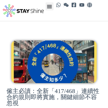
僱主必讀：全新「417/468」連續性
合約規則即將實施，關鍵細節不容
忽視