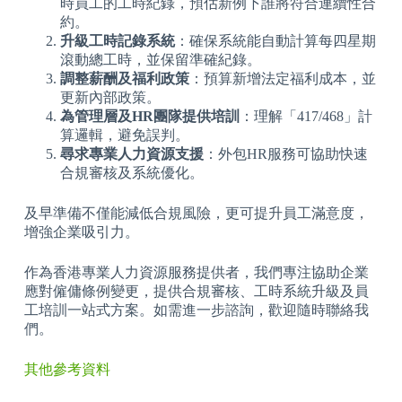
時員工的工時紀錄，預估新例下誰將符合連續性合
約。
升級工時記錄系統
：確保系統能自動計算每四星期
滾動總工時，並保留準確紀錄。
調整薪酬及福利政策
：預算新增法定福利成本，並
更新內部政策。
為管理層及HR團隊提供培訓
：理解「417/468」計
算邏輯，避免誤判。
尋求專業人力資源支援
：外包HR服務可協助快速
合規審核及系統優化。
及早準備不僅能減低合規風險，更可提升員工滿意度，
增強企業吸引力。
作為香港專業人力資源服務提供者，我們專注協助企業
應對僱傭條例變更，提供合規審核、工時系統升級及員
工培訓一站式方案。如需進一步諮詢，歡迎隨時聯絡我
們。
其他參考資料