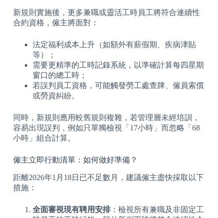
新規則實施後，更多兼職或靈活工時員工將符合連續性
合約資格，僱主將面對：
法定福利成本上升（如額外有薪假期、疾病津貼
等）；
需要更精準的工時記錄系統，以準確計算每四星期
窗口的總工時；
若誤判員工資格，可能觸發勞工處查牌、僱員索償
或勞資糾紛。
同時，新規則應用較舊規則複雜，若管理層未經培訓，
容易出現誤判，例如只單獨檢視「17小時」而忽略「68
小時」組合計算。
僱主立即行動清單：如何做好準備？
距離2026年1月18日已不足數月，建議僱主盡快採取以下
措施：
全面審視現有聘用安排
：檢視所有兼職及非固定工