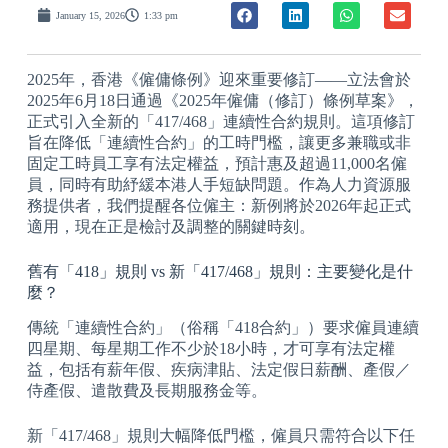
January 15, 2026
1:33 pm
2025年，香港《僱傭條例》迎來重要修訂——立法會於
2025年6月18日通過《2025年僱傭（修訂）條例草案》，
正式引入全新的「417/468」連續性合約規則。這項修訂
旨在降低「連續性合約」的工時門檻，讓更多兼職或非
固定工時員工享有法定權益，預計惠及超過11,000名僱
員，同時有助紓緩本港人手短缺問題。作為人力資源服
務提供者，我們提醒各位僱主：新例將於2026年起正式
適用，現在正是檢討及調整的關鍵時刻。
舊有「418」規則 vs 新「417/468」規則：主要變化是什
麼？
傳統「連續性合約」（俗稱「418合約」）要求僱員連續
四星期、每星期工作不少於18小時，才可享有法定權
益，包括有薪年假、疾病津貼、法定假日薪酬、產假／
侍產假、遣散費及長期服務金等。
新「417/468」規則大幅降低門檻，僱員只需符合以下任