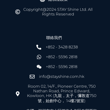
Copyright@2024 STAY Shine Ltd. All
Rights Reserved
聯絡我們
+852 - 3428 8238
+852 - 5596 2818
+852 - 5596 2818
info@stayshine.com.hk
Room 02, 14/F., Pioneer Centre, 750
Nathan Road, Prince Edward,
Kowloon, HK (九龍，太子，彌敦道750
號，始創中心， 14樓2號室)