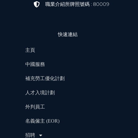
職業介紹所牌照號碼 : 80009
快速連結
主頁
中國服務
補充勞工優化計劃
人才入境計劃
外判員工
名義僱主 (EOR)
招聘