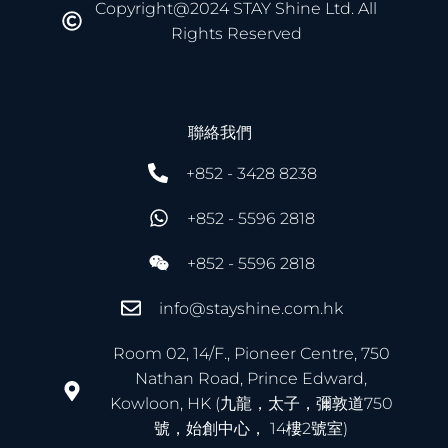
Copyright@2024 STAY Shine Ltd. All
Rights Reserved
聯絡我們
+852 - 3428 8238
+852 - 5596 2818
+852 - 5596 2818
info@stayshine.com.hk
Room 02, 14/F., Pioneer Centre, 750
Nathan Road, Prince Edward,
Kowloon, HK (九龍，太子，彌敦道750
號，始創中心， 14樓2號室)